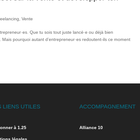
reelancing
,
Vente
repreneur·es. Que tu sois tout juste lancé·e ou déjà bien
ess. Mais pourquoi autant d’entrepreneur·es redoutent-ils ce moment
 LIENS UTILES
ACCOMPAGNEMENT
onner à 1.25
Alliance 10
ions légales