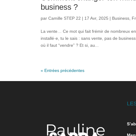
business ?
par
Camille STEP 22
|
17 Avr, 2025
|
Business
,
F
La vente… Ce mot qui fait frémir de nombreux ent
installé·e, tu le sais : sans vente, pas de busin
où il faut “vendre” ? Et si, au...
« Entrées précédentes
LES
S’ab
Ment