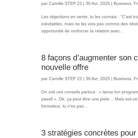
par
Camille STEP 22
|
30 Avr, 2025
|
Business
,
F
Les objections en vente, tu les connais : “C’est tr
inévitables, mais ne les vois pas comme des obsta
opportunité de renforcer ta relation avec...
8 façons d’augmenter son chi
nouvelle offre
par
Camille STEP 22
|
30 Avr, 2025
|
Business
,
F
On voit ces conseils partout : « lance ton programm
passif ». Ok, ça peut être une piste… Mais est-ce 
formateur, tu n’es pas...
3 stratégies concrètes pour 