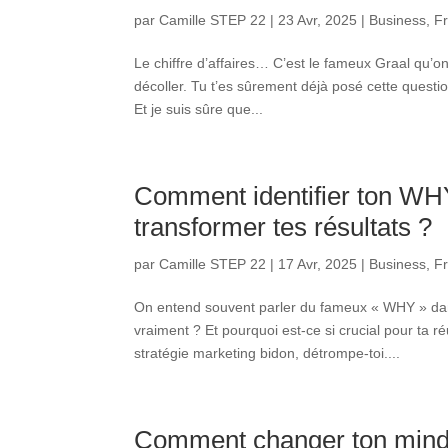
par
Camille STEP 22
|
23 Avr, 2025
|
Business
,
F
Le chiffre d’affaires… C’est le fameux Graal qu’on 
décoller. Tu t’es sûrement déjà posé cette quest
Et je suis sûre que...
Comment identifier ton WHY
transformer tes résultats ?
par
Camille STEP 22
|
17 Avr, 2025
|
Business
,
F
On entend souvent parler du fameux « WHY » dan
vraiment ? Et pourquoi est-ce si crucial pour ta r
stratégie marketing bidon, détrompe-toi....
Comment changer ton mindse