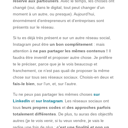
réservé aux particuliers
. Avec le temps, les choses ont
changé (oui, dans le digital, tout peut changer d’un
moment à un autre, ou presque). Aujourd’hui,
énormément d’entrepreneurs et d’entreprises sont
présents sur le réseau.
Si tu es déjà très présent.e sur un autre réseau social,
Instagram peut être
un bon complètement
: mais
attention à
ne pas partager les mêmes contenus !
Il
faudra être inventif et proposer autre chose. Je préfère
te le préciser, parce que je le vois beaucoup et
franchement, ce n’est pas quali de proposer la même
chose sur tous ses réseaux sociaux. Choisis-en deux et
fais-le bien
, sur l’un, et, sur l’autre.
Tu ne peux pas partager les mêmes choses
sur
LinkedIn
et
sur Instagram
. Les réseaux sociaux ont
tous
leurs propres codes
et
des approches parfois
totalement différentes
. De plus, tu auras des objectifs
autres (je te vois venir, si tu veux vendre, je vais le
redire une fois de plus :
c’est une finalité et non un