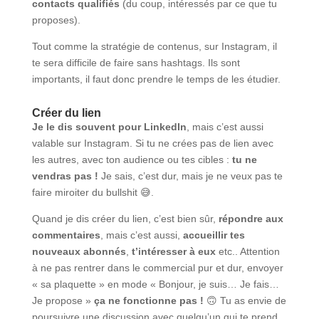
contacts qualifiés
(du coup, intéressés par ce que tu
proposes).
Tout comme la stratégie de contenus, sur Instagram, il
te sera difficile de faire sans hashtags. Ils sont
importants, il faut donc prendre le temps de les étudier.
Créer du lien
Je le dis souvent pour LinkedIn
, mais c’est aussi
valable sur Instagram. Si tu ne crées pas de lien avec
les autres, avec ton audience ou tes cibles :
tu ne
vendras pas !
Je sais, c’est dur, mais je ne veux pas te
faire miroiter du bullshit 😅.
Quand je dis créer du lien, c’est bien sûr,
répondre aux
commentaires
, mais c’est aussi,
accueillir tes
nouveaux abonnés
,
t’intéresser à eux
etc.. Attention
à ne pas rentrer dans le commercial pur et dur, envoyer
« sa plaquette » en mode « Bonjour, je suis… Je fais…
Je propose »
ça ne fonctionne pas !
🙃 Tu as envie de
poursuivre une discussion avec quelqu’un qui te prend